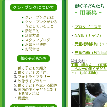
クシ・プンクとは
クシ・プンクがやろ
うとしていること
・
プロタゴニスモ
活動目的
活動方法
・
NATs（ナッツ）
スタッフブログ
・
児童権利条約（ユ
お知らせ履歴
お問合せ
・
児童労働（Wikipe
関連文献：
工藤 瞳さん （京都
働く子どもの紹介
「ペルーの働く子ども
働く子どもの「声」
－」（pdf. 33kb）
フォトライブラリー
映像ライブラリー
働く子どもを支える団体
国内の働く子どもに対す
る政策と現状
用語集