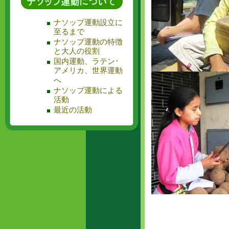
ナソップ運動設立に
至るまで
ナソップ運動の特徴
と大人の役割
国内運動、ラテン･
アメリカ、世界運動
へ
ナソップ運動による
活動
最近の活動