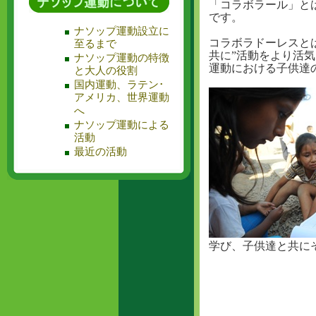
「コラボラール」と
です。
ナソップ運動設立に
コラボラドーレスと
至るまで
共に”活動をより活
ナソップ運動の特徴
運動における子供達
と大人の役割
国内運動、ラテン･
アメリカ、世界運動
へ
ナソップ運動による
活動
最近の活動
学び、子供達と共に