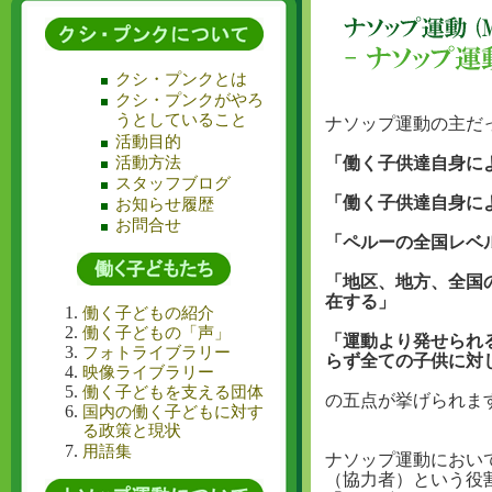
クシ・プンクとは
クシ・プンクがやろ
うとしていること
ナソップ運動の主だ
活動目的
活動方法
「働く子供達自身に
スタッフブログ
「働く子供達自身に
お知らせ履歴
お問合せ
「ペルーの全国レベ
「地区、地方、全国
在する」
働く子どもの紹介
働く子どもの「声」
「運動より発せられ
フォトライブラリー
らず全ての子供に対
映像ライブラリー
働く子どもを支える団体
の五点が挙げられま
国内の働く子どもに対す
る政策と現状
用語集
ナソップ運動におい
（協力者）という役